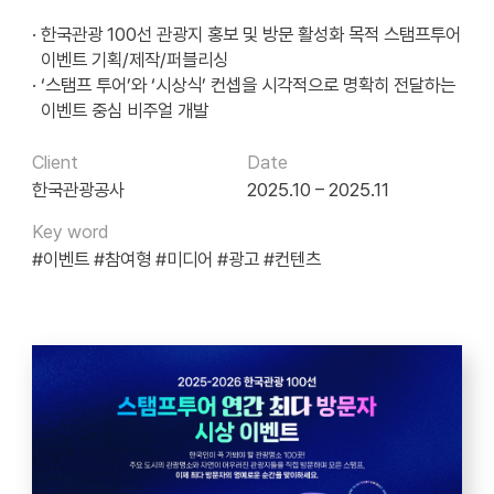
· 한국관광 100선 관광지 홍보 및 방문 활성화 목적 스탬프투어
이벤트 기획/제작/퍼블리싱
· ‘스탬프 투어’와 ‘시상식’ 컨셉을 시각적으로 명확히 전달하는
이벤트 중심 비주얼 개발
Client
Date
한국관광공사
2025.10 – 2025.11
Key word
#이벤트
#참여형
#미디어
#광고
#컨텐츠