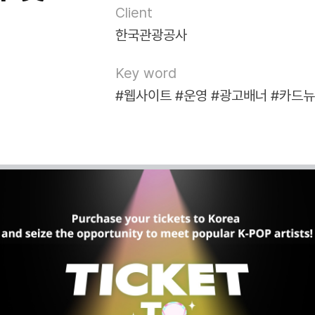
Client
한국관광공사
Key word
#웹사이트
#운영
#광고배너
#카드